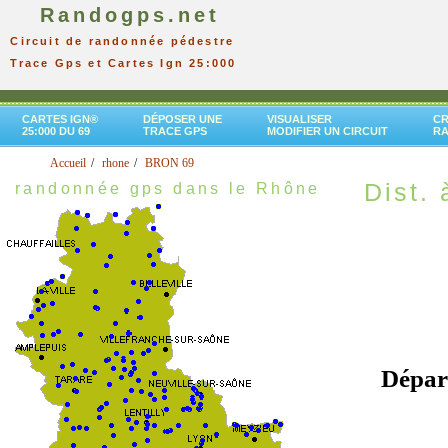
Randogps.net
Circuit de randonnée pédestre
Trace Gps et Cartes Ign 25:000
CARTES IGN®
DÉPOSER UNE
VISUALISER
CR
25:000 DU 69
TRACE GPS
MODIFIER UN CIRCUIT
R
Accueil
rhone
BRON 69
Dist. 
randonnée gps dans le Rhône
Dépar