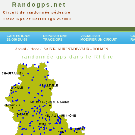
Randogps.net
Circuit de randonnée pédestre
Trace Gps et Cartes Ign 25:000
CARTES IGN®
DÉPOSER UNE
VISUALISER
CR
25:000 DU 69
TRACE GPS
MODIFIER UN CIRCUIT
R
Accueil
rhone
SAINT-LAURENT-DE-VAUX - DOLMEN
randonnée gps dans le Rhône