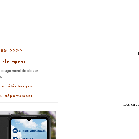
u 69 >>>>
 rouge merci de cliquer
>>
lus téléchargés
du département
Les circu