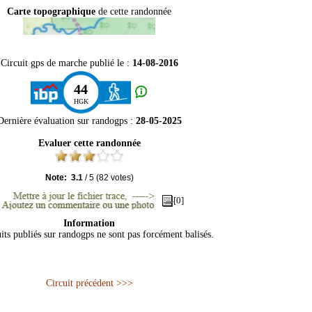
Carte topographique
de cette randonnée
Circuit gps de marche publié le :
14-08-2016
44
HGK
Dernière évaluation sur
randogps
:
28-05-2025
Evaluer cette randonnée
Note:
3.1
/
5
(
82
votes)
[0]
Information
its publiés sur randogps ne sont pas forcément balisés.
Circuit précédent >>>