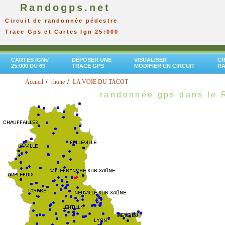
Randogps.net
Circuit de randonnée pédestre
Trace Gps et Cartes Ign 25:000
CARTES IGN®
DÉPOSER UNE
VISUALISER
CR
25:000 DU 69
TRACE GPS
MODIFIER UN CIRCUIT
R
Accueil
rhone
LA VOIE DU TACOT
randonnée gps dans le