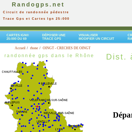
Randogps.net
Circuit de randonnée pédestre
Trace Gps et Cartes Ign 25:000
CARTES IGN®
DÉPOSER UNE
VISUALISER
CR
25:000 DU 69
TRACE GPS
MODIFIER UN CIRCUIT
R
Accueil
rhone
OINGT - CRECHES DE OINGT
Dist. 
randonnée gps dans le Rhône
Dépa