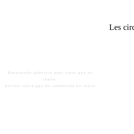
Les cir
Randonnée pédestre avec trace gps en
rhone.
Utiliser votre gps de randonnée en rhone