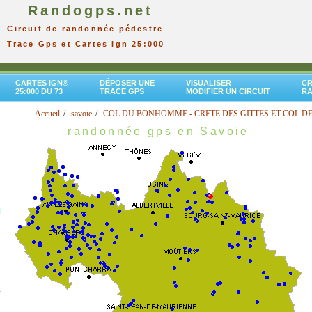
Randogps.net
Circuit de randonnée pédestre
Trace Gps et Cartes Ign 25:000
CARTES IGN®
DÉPOSER UNE
VISUALISER
CR
25:000 DU 73
TRACE GPS
MODIFIER UN CIRCUIT
R
Accueil
savoie
COL DU BONHOMME - CRETE DES GITTES ET COL D
randonnée gps en Savoie