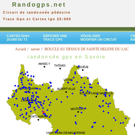
Randogps.net
Circuit de randonnée pédestre
Trace Gps et Cartes Ign 25:000
CARTES IGN®
DÉPOSER UNE
VISUALISER
CR
25:000 DU 73
TRACE GPS
MODIFIER UN CIRCUIT
R
Accueil
savoie
BOUCLE AU DESSUS DE SAINTE HELENE DU LAC
randonnée gps en Savoie