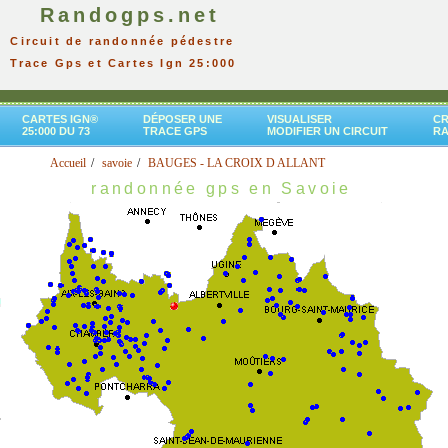
Randogps.net
Circuit de randonnée pédestre
Trace Gps et Cartes Ign 25:000
CARTES IGN®
DÉPOSER UNE
VISUALISER
CR
25:000 DU 73
TRACE GPS
MODIFIER UN CIRCUIT
R
Accueil
savoie
BAUGES - LA CROIX D ALLANT
randonnée gps en Savoie