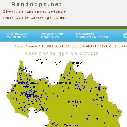
Randogps.net
Circuit de randonnée pédestre
Trace Gps et Cartes Ign 25:000
CARTES IGN®
DÉPOSER UNE
VISUALISER
CR
25:000 DU 73
TRACE GPS
MODIFIER UN CIRCUIT
R
Accueil
savoie
CURIENNE - CHAPELLE DU MONT SAINT MICHEL - 
randonnée gps en Savoie