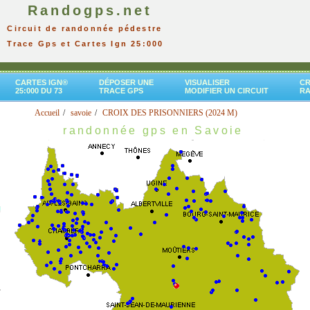
Randogps.net
Circuit de randonnée pédestre
Trace Gps et Cartes Ign 25:000
CARTES IGN®
DÉPOSER UNE
VISUALISER
CR
25:000 DU 73
TRACE GPS
MODIFIER UN CIRCUIT
R
Accueil
savoie
CROIX DES PRISONNIERS (2024 M)
randonnée gps en Savoie