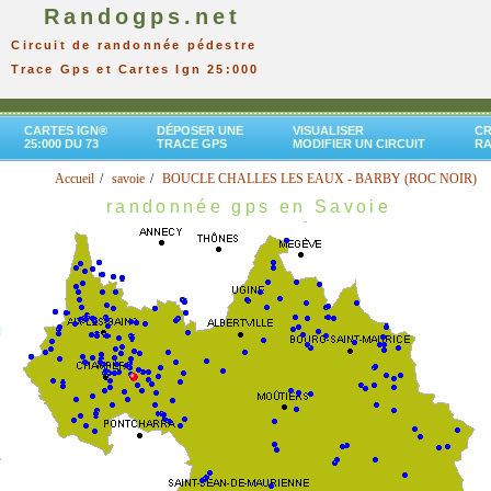
Randogps.net
Circuit de randonnée pédestre
Trace Gps et Cartes Ign 25:000
CARTES IGN®
DÉPOSER UNE
VISUALISER
CR
25:000 DU 73
TRACE GPS
MODIFIER UN CIRCUIT
R
Accueil
savoie
BOUCLE CHALLES LES EAUX - BARBY (ROC NOIR)
randonnée gps en Savoie