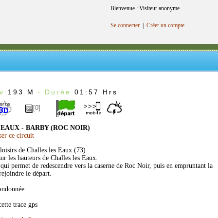
Bienvenue : Visiteur anonyme
Se connecter
|
Créer un compte
v:
193 M
- Durée:
01:57 Hrs
[0]
EAUX - BARBY (ROC NOIR)
r ce circuit
loisirs de Challes les Eaux (73)
sur les hauteurs de Challes les Eaux.
ier qui permet de redescendre vers la caserne de Roc Noir, puis en empruntant la
rejoindre le départ.
andonnée.
ette trace gps