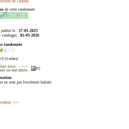
que
de cette randonnée
 publié le :
27-01-2025
ur
randogps
:
02-03-2026
te randonnée
/
5
(
3
votes)
[0]
mation
ps ne sont pas forcément balisés.
récédent >>>