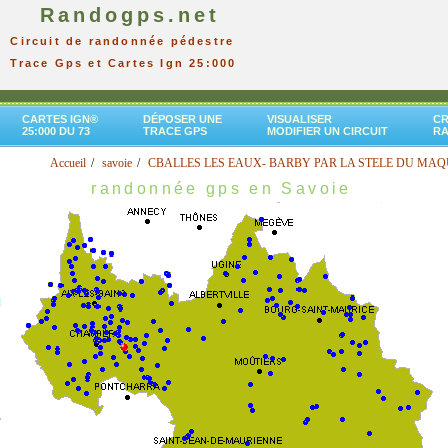
Randogps.net
Circuit de randonnée pédestre
Trace Gps et Cartes Ign 25:000
CARTES IGN®
DÉPOSER UNE
VISUALISER
CR
25:000 DU 73
TRACE GPS
MODIFIER UN CIRCUIT
R
Accueil
savoie
CBALLES LES EAUX- BARBY PAR LA STELE DU MAQ
randonnée gps en Savoie