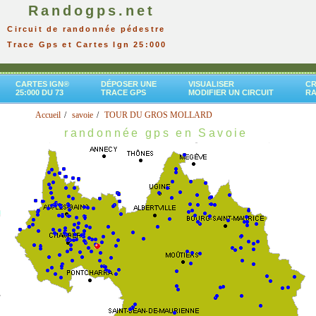
Randogps.net
Circuit de randonnée pédestre
Trace Gps et Cartes Ign 25:000
CARTES IGN®
DÉPOSER UNE
VISUALISER
CR
25:000 DU 73
TRACE GPS
MODIFIER UN CIRCUIT
R
Accueil
savoie
TOUR DU GROS MOLLARD
randonnée gps en Savoie