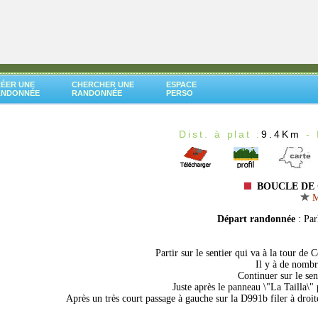
ÉER UNE
CHERCHER UNE
ESPACE
ANDONNÉE
RANDONNÉE
PERSO
Dist. à plat :
9.4Km
- 
BOUCLE DE 
M
Départ randonnée
: Pa
Partir sur le sentier qui va à la tour de 
Il y à de nombr
Continuer sur le sen
Juste après le panneau \"La Tailla\
Après un très court passage à gauche sur la D991b filer à droite