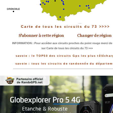
Carte de tous les circuits du 73 >>>>
INFORMATION : Pour accéder aux circuits proches du point rouge merci de 
sur Carte de tous les circuits du 73 >>>
savoie : le TOP50 des circuits Gps les plus télécha
savoie : tous les circuits de randonnée du départe