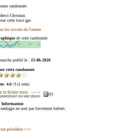
onne randonnée.
Merci Christian.
our cette trace gps
raphique
de cette randonnée
 marche publié le :
15-06-2026
uer cette randonnée
te:
4.0
/
5
(
1
vote)
[0]
Information
 randogps ne sont pas forcément balisés.
cuit précédent >>>