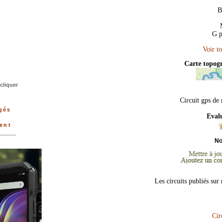
B
G p
Carte topog
cliquer
Circuit gps de
rgés
Eval
ment
No
Les circuits publiés sur
Cir