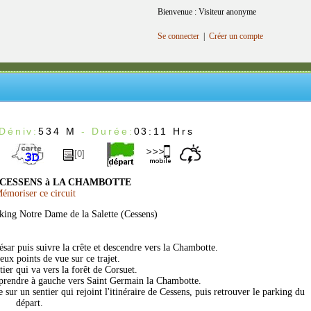
Bienvenue : Visiteur anonyme
Se connecter
|
Créer un compte
Déniv:
534 M
- Durée:
03:11 Hrs
[0]
CESSENS à LA CHAMBOTTE
émoriser ce circuit
rking Notre Dame de la Salette (Cessens)
César puis suivre la crête et descendre vers la Chambotte.
eux points de vue sur ce trajet.
tier qui va vers la forêt de Corsuet.
" prendre à gauche vers Saint Germain la Chambotte.
 sur un sentier qui rejoint l'itinéraire de Cessens, puis retrouver le parking du
départ.