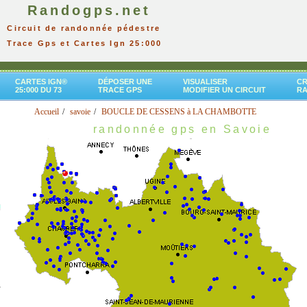
Randogps.net
Circuit de randonnée pédestre
Trace Gps et Cartes Ign 25:000
CARTES IGN®
DÉPOSER UNE
VISUALISER
CR
25:000 DU 73
TRACE GPS
MODIFIER UN CIRCUIT
R
Accueil
savoie
BOUCLE DE CESSENS à LA CHAMBOTTE
randonnée gps en Savoie