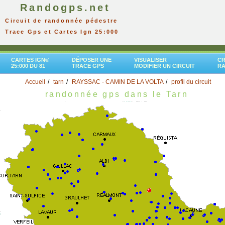
Randogps.net
Circuit de randonnée pédestre
Trace Gps et Cartes Ign 25:000
CARTES IGN®
DÉPOSER UNE
VISUALISER
CR
25:000 DU 81
TRACE GPS
MODIFIER UN CIRCUIT
R
Accueil
tarn
RAYSSAC - CAMIN DE LA VOLTA
profil du circuit
randonnée gps dans le Tarn