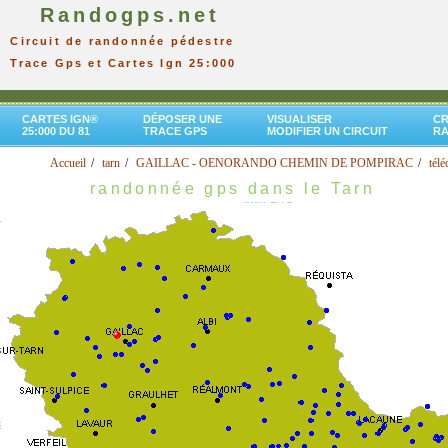
Randogps.net
Circuit de randonnée pédestre
Trace Gps et Cartes Ign 25:000
CARTES IGN®
DÉPOSER UNE
VISUALISER
CR
25:000 DU 81
TRACE GPS
MODIFIER UN CIRCUIT
R
Accueil
tarn
GAILLAC - OENORANDO CHEMIN DE POMPIRAC
télé
randonnée gps dans le Tarn