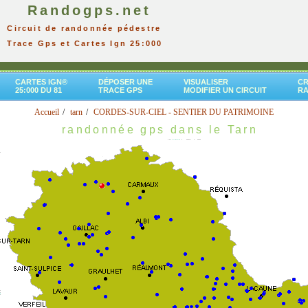
Randogps.net
Circuit de randonnée pédestre
Trace Gps et Cartes Ign 25:000
CARTES IGN®
DÉPOSER UNE
VISUALISER
CR
25:000 DU 81
TRACE GPS
MODIFIER UN CIRCUIT
R
Accueil
tarn
CORDES-SUR-CIEL - SENTIER DU PATRIMOINE
randonnée gps dans le Tarn