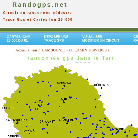
Randogps.net
Circuit de randonnée pédestre
Trace Gps et Cartes Ign 25:000
CARTES IGN®
DÉPOSER UNE
VISUALISER
CR
25:000 DU 81
TRACE GPS
MODIFIER UN CIRCUIT
R
Accueil
tarn
CAMBOUNÈS - LO CAMIN TRAVERSUT
randonnée gps dans le Tarn