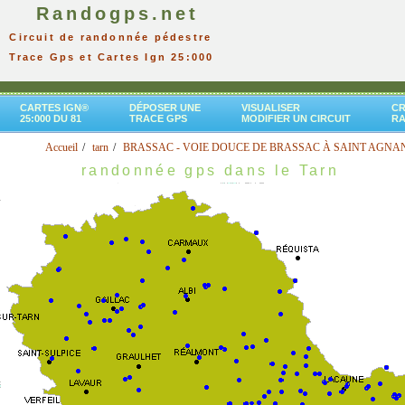
Randogps.net
Circuit de randonnée pédestre
Trace Gps et Cartes Ign 25:000
CARTES IGN®
DÉPOSER UNE
VISUALISER
CR
25:000 DU 81
TRACE GPS
MODIFIER UN CIRCUIT
R
Accueil
tarn
BRASSAC - VOIE DOUCE DE BRASSAC À SAINT AGNA
randonnée gps dans le Tarn