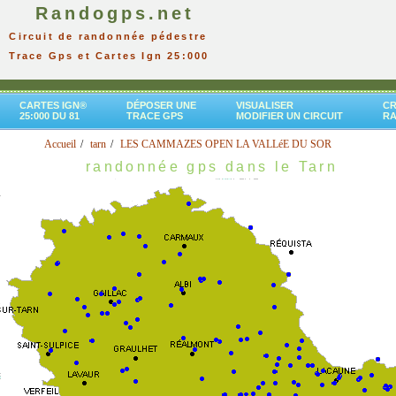
Randogps.net
Circuit de randonnée pédestre
Trace Gps et Cartes Ign 25:000
CARTES IGN®
DÉPOSER UNE
VISUALISER
CR
25:000 DU 81
TRACE GPS
MODIFIER UN CIRCUIT
R
Accueil
tarn
LES CAMMAZES OPEN LA VALLéE DU SOR
randonnée gps dans le Tarn