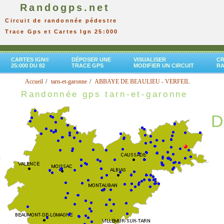
Randogps.net
Circuit de randonnée pédestre
Trace Gps et Cartes Ign 25:000
CARTES IGN®
DÉPOSER UNE
VISUALISER
CR
25:000 DU 82
TRACE GPS
MODIFIER UN CIRCUIT
R
Accueil
tarn-et-garonne
ABBAYE DE BEAULIEU - VERFEIL
Randonnée gps tarn-et-garonne
D