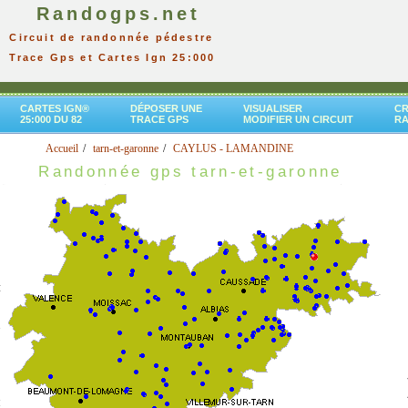
Randogps.net
Circuit de randonnée pédestre
Trace Gps et Cartes Ign 25:000
CARTES IGN®
DÉPOSER UNE
VISUALISER
CR
25:000 DU 82
TRACE GPS
MODIFIER UN CIRCUIT
R
Accueil
tarn-et-garonne
CAYLUS - LAMANDINE
Randonnée gps tarn-et-garonne