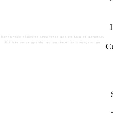
Randonnée pédestre avec trace gps en tarn-et-garonne.
Utiliser votre gps de randonnée en tarn-et-garonne
Ce