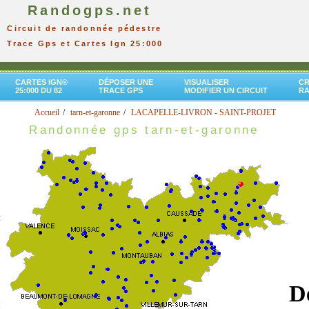
Randogps.net
Circuit de randonnée pédestre
Trace Gps et Cartes Ign 25:000
CARTES IGN®
DÉPOSER UNE
VISUALISER
CR
25:000 DU 82
TRACE GPS
MODIFIER UN CIRCUIT
R
Accueil
tarn-et-garonne
LACAPELLE-LIVRON - SAINT-PROJET
Randonnée gps tarn-et-garonne
D