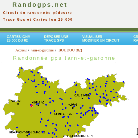
Randogps.net
Circuit de randonnée pédestre
Trace Gps et Cartes Ign 25:000
CARTES IGN®
DÉPOSER UNE
VISUALISER
CR
25:000 DU 82
TRACE GPS
MODIFIER UN CIRCUIT
R
Accueil
tarn-et-garonne
BOUDOU (82)
Randonnée gps tarn-et-garonne