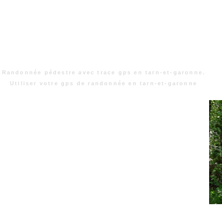
Randonnée pédestre avec trace gps en tarn-et-garonne.
Utiliser votre gps de randonnée en tarn-et-garonne