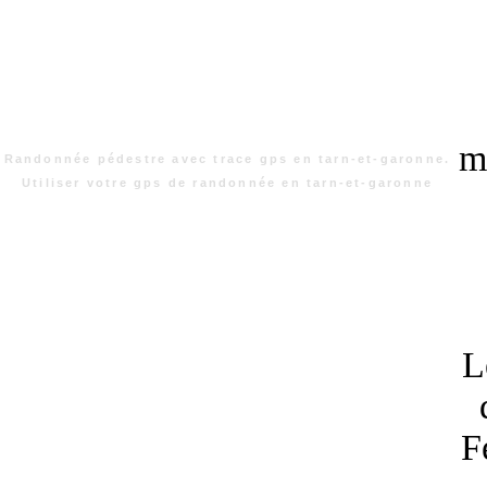
m
Randonnée pédestre avec trace gps en tarn-et-garonne.
Utiliser votre gps de randonnée en tarn-et-garonne
L
F