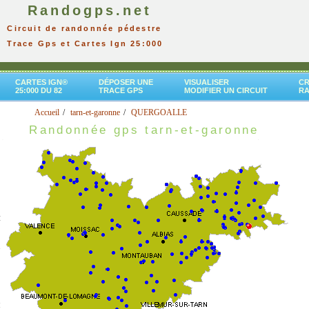
Randogps.net
Circuit de randonnée pédestre
Trace Gps et Cartes Ign 25:000
CARTES IGN®
DÉPOSER UNE
VISUALISER
CR
25:000 DU 82
TRACE GPS
MODIFIER UN CIRCUIT
R
Accueil
tarn-et-garonne
QUERGOALLE
Randonnée gps tarn-et-garonne