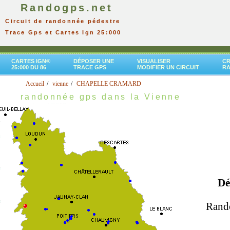
Randogps.net
Circuit de randonnée pédestre
Trace Gps et Cartes Ign 25:000
CARTES IGN®
DÉPOSER UNE
VISUALISER
CR
25:000 DU 86
TRACE GPS
MODIFIER UN CIRCUIT
R
Accueil
vienne
CHAPELLE CRAMARD
randonnée gps dans la Vienne
Dé
Rando