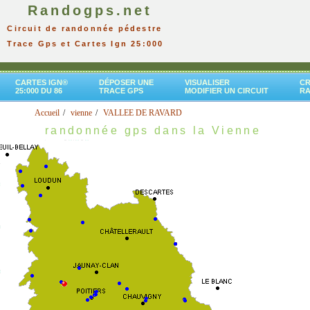
Randogps.net
Circuit de randonnée pédestre
Trace Gps et Cartes Ign 25:000
CARTES IGN®
DÉPOSER UNE
VISUALISER
CR
25:000 DU 86
TRACE GPS
MODIFIER UN CIRCUIT
R
Accueil
vienne
VALLEE DE RAVARD
randonnée gps dans la Vienne