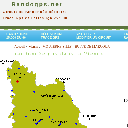
Randogps.net
Circuit de randonnée pédestre
Trace Gps et Cartes Ign 25:000
CARTES IGN®
DÉPOSER UNE
VISUALISER
CR
25:000 DU 86
TRACE GPS
MODIFIER UN CIRCUIT
R
Accueil
vienne
MOUTERRE-SILLY - BUTTE DE MARCOUX
randonnée gps dans la Vienne
D