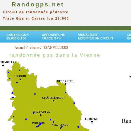
Randogps.net
Circuit de randonnée pédestre
Trace Gps et Cartes Ign 25:000
CARTES IGN®
DÉPOSER UNE
VISUALISER
CR
25:000 DU 86
TRACE GPS
MODIFIER UN CIRCUIT
R
Accueil
vienne
EPANVILLIERS
randonnée gps dans la Vienne
Ran