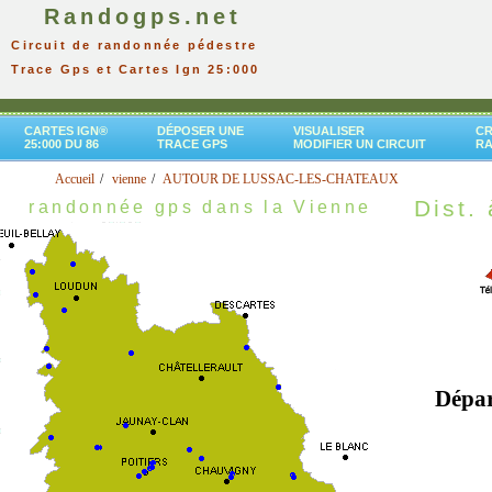
Randogps.net
Circuit de randonnée pédestre
Trace Gps et Cartes Ign 25:000
CARTES IGN®
DÉPOSER UNE
VISUALISER
CR
25:000 DU 86
TRACE GPS
MODIFIER UN CIRCUIT
R
Accueil
vienne
AUTOUR DE LUSSAC-LES-CHATEAUX
Dist. 
randonnée gps dans la Vienne
Dépa