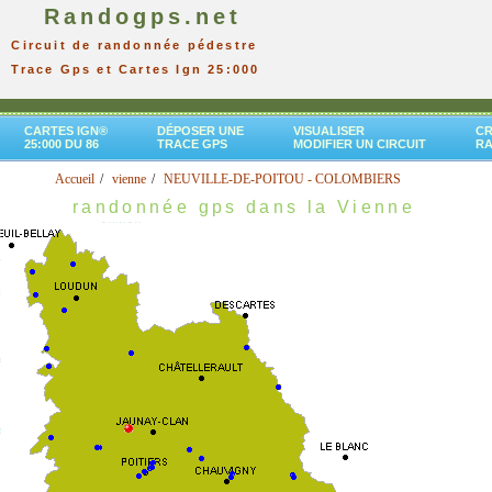
Randogps.net
Circuit de randonnée pédestre
Trace Gps et Cartes Ign 25:000
CARTES IGN®
DÉPOSER UNE
VISUALISER
CR
25:000 DU 86
TRACE GPS
MODIFIER UN CIRCUIT
R
Accueil
vienne
NEUVILLE-DE-POITOU - COLOMBIERS
randonnée gps dans la Vienne