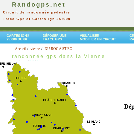
Randogps.net
Circuit de randonnée pédestre
Trace Gps et Cartes Ign 25:000
CARTES IGN®
DÉPOSER UNE
VISUALISER
CR
25:000 DU 86
TRACE GPS
MODIFIER UN CIRCUIT
R
Accueil
vienne
DU ROC A ST RO
randonnée gps dans la Vienne
Dép