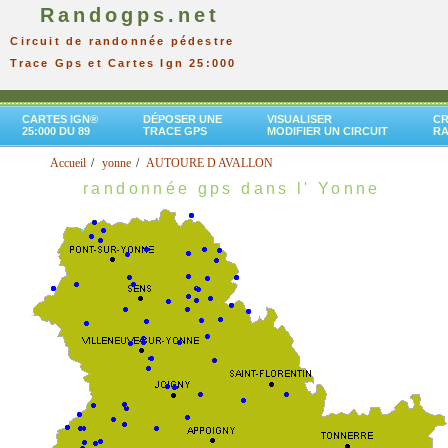
Randogps.net
Circuit de randonnée pédestre
Trace Gps et Cartes Ign 25:000
CARTES IGN®
DÉPOSER UNE
VISUALISER
CR
25:000 DU 89
TRACE GPS
MODIFIER UN CIRCUIT
R
Accueil
yonne
AUTOURE D AVALLON
randonnée gps dans l' Yonne