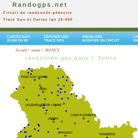
Randogps.net
Circuit de randonnée pédestre
Trace Gps et Cartes Ign 25:000
CARTES IGN®
DÉPOSER UNE
VISUALISER
CR
25:000 DU 89
TRACE GPS
MODIFIER UN CIRCUIT
R
Accueil
yonne
IRANCY
randonnée gps dans l' Yonne