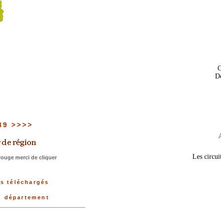
C
De
 89 >>>>
Les circui
ouge merci de cliquer
us téléchargés
du département