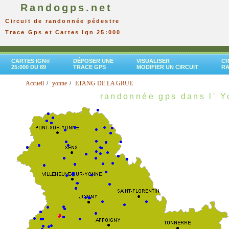
Randogps.net
Circuit de randonnée pédestre
Trace Gps et Cartes Ign 25:000
CARTES IGN®
DÉPOSER UNE
VISUALISER
CR
25:000 DU 89
TRACE GPS
MODIFIER UN CIRCUIT
R
Accueil
yonne
ETANG DE LA GRUE
randonnée gps dans l' 