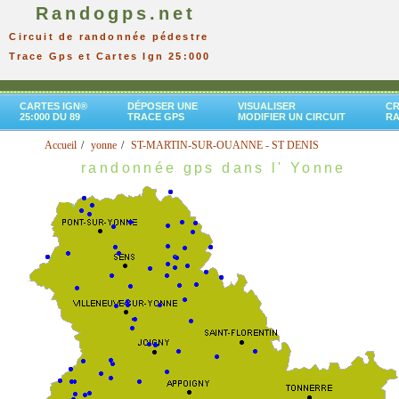
Randogps.net
Circuit de randonnée pédestre
Trace Gps et Cartes Ign 25:000
CARTES IGN®
DÉPOSER UNE
VISUALISER
CR
25:000 DU 89
TRACE GPS
MODIFIER UN CIRCUIT
R
Accueil
yonne
ST-MARTIN-SUR-OUANNE - ST DENIS
randonnée gps dans l' Yonne