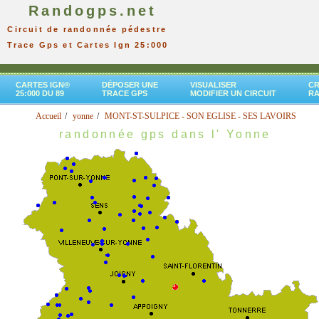
Randogps.net
Circuit de randonnée pédestre
Trace Gps et Cartes Ign 25:000
CARTES IGN®
DÉPOSER UNE
VISUALISER
CR
25:000 DU 89
TRACE GPS
MODIFIER UN CIRCUIT
R
Accueil
yonne
MONT-ST-SULPICE - SON EGLISE - SES LAVOIRS
randonnée gps dans l' Yonne