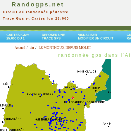
Randogps.net
Circuit de randonnée pédestre
Trace Gps et Cartes Ign 25:000
CARTES IGN®
DÉPOSER UNE
VISUALISER
CR
25:000 DU 1
TRACE GPS
MODIFIER UN CIRCUIT
R
Accueil
ain
LE MONTHOUX DEPUIS MOLET
randonnée gps dans l'A