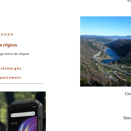
C
1 >>>>
ge merci de cliquer
téléchargés
épartement
Cir
Dern