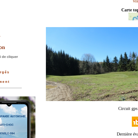
Carte t
>>
 de cliquer
argés
ement
Circuit gps
Dernière év