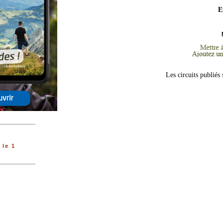
E
Les circuits publiés
le 1