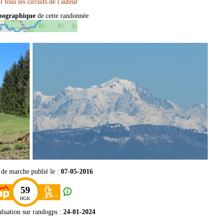
opographique
de cette randonnée
 de marche publié le :
07-05-2016
59
HGK
aluation sur
randogps
:
24-01-2024