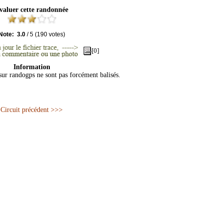
valuer cette randonnée
Note:
3.0
/
5
(
190
votes)
[0]
Information
 sur randogps ne sont pas forcément balisés.
Circuit précédent >>>