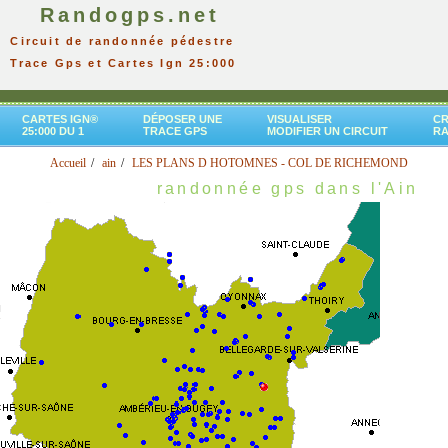
Randogps.net
Circuit de randonnée pédestre
Trace Gps et Cartes Ign 25:000
CARTES IGN®
DÉPOSER UNE
VISUALISER
CR
25:000 DU 1
TRACE GPS
MODIFIER UN CIRCUIT
R
Accueil
ain
LES PLANS D HOTOMNES - COL DE RICHEMOND
randonnée gps dans l'Ain