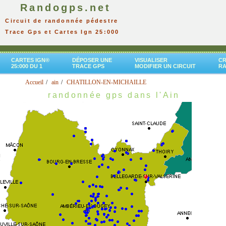
Randogps.net
Circuit de randonnée pédestre
Trace Gps et Cartes Ign 25:000
CARTES IGN®
DÉPOSER UNE
VISUALISER
CR
25:000 DU 1
TRACE GPS
MODIFIER UN CIRCUIT
R
Accueil
ain
CHATILLON-EN-MICHAILLE
randonnée gps dans l'Ain