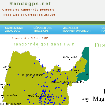
Randogps.net
Circuit de randonnée pédestre
Trace Gps et Cartes Ign 25:000
CARTES IGN®
DÉPOSER UNE
VISUALISER
CR
25:000 DU 1
TRACE GPS
MODIFIER UN CIRCUIT
R
Accueil
ain
MARCHAMP
Dis
randonnée gps dans l'Ain
Magn