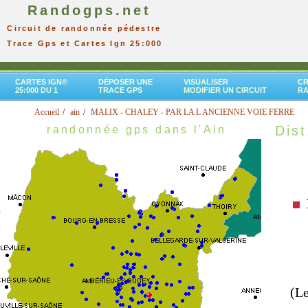
Randogps.net
Circuit de randonnée pédestre
Trace Gps et Cartes Ign 25:000
CARTES IGN®
DÉPOSER UNE
VISUALISER
CR
25:000 DU 1
TRACE GPS
MODIFIER UN CIRCUIT
R
Accueil
ain
MALIX - CHALEY - PAR LA L ANCIENNE VOIE FERRE
Dist
randonnée gps dans l'Ain
(Le