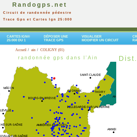
Randogps.net
Circuit de randonnée pédestre
Trace Gps et Cartes Ign 25:000
CARTES IGN®
DÉPOSER UNE
VISUALISER
CR
25:000 DU 1
TRACE GPS
MODIFIER UN CIRCUIT
R
Accueil
ain
COLIGNY (01)
Dist.
randonnée gps dans l'Ain