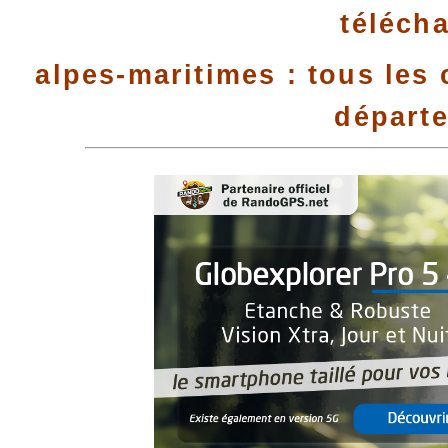
téléch
alpes-maritimes : tous les
départ