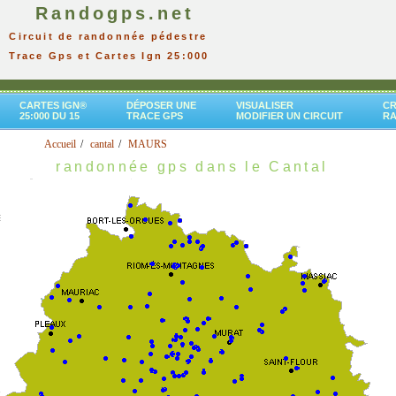
Randogps.net
Circuit de randonnée pédestre
Trace Gps et Cartes Ign 25:000
CARTES IGN®
DÉPOSER UNE
VISUALISER
CR
25:000 DU 15
TRACE GPS
MODIFIER UN CIRCUIT
R
Accueil
cantal
MAURS
randonnée gps dans le Cantal