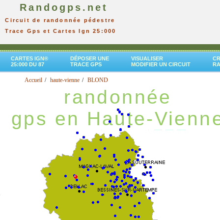
Randogps.net
Circuit de randonnée pédestre
Trace Gps et Cartes Ign 25:000
CARTES IGN®
DÉPOSER UNE
VISUALISER
CR
25:000 DU 87
TRACE GPS
MODIFIER UN CIRCUIT
R
Accueil
haute-vienne
BLOND
randonnée
gps en Haute-Vienn