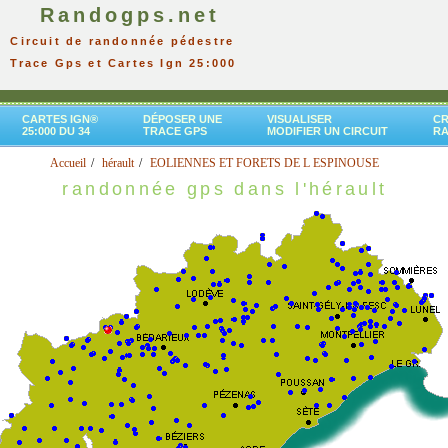
Randogps.net
Circuit de randonnée pédestre
Trace Gps et Cartes Ign 25:000
CARTES IGN®
DÉPOSER UNE
VISUALISER
CR
25:000 DU 34
TRACE GPS
MODIFIER UN CIRCUIT
R
Accueil
hérault
EOLIENNES ET FORETS DE L ESPINOUSE
randonnée gps dans l'hérault