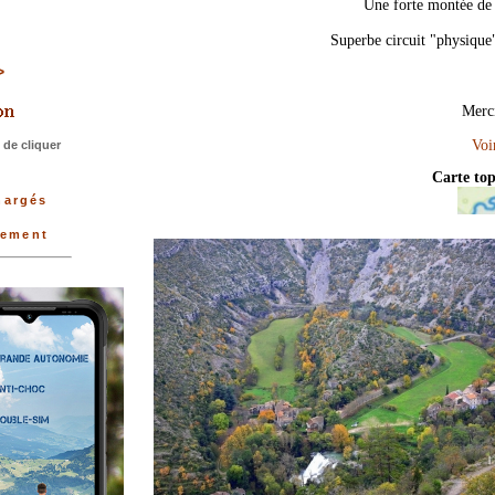
Une forte montée de 
Superbe circuit "physique
>>
Merci
de cliquer
Carte to
hargés
tement