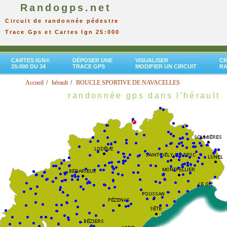
Randogps.net
Circuit de randonnée pédestre
Trace Gps et Cartes Ign 25:000
CARTES IGN®
DÉPOSER UNE
VISUALISER
CR
25:000 DU 34
TRACE GPS
MODIFIER UN CIRCUIT
R
Accueil
hérault
BOUCLE SPORTIVE DE NAVACELLES
randonnée gps dans l'hérault