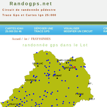
Randogps.net
Circuit de randonnée pédestre
Trace Gps et Cartes Ign 25:000
CARTES IGN®
DÉPOSER UNE
VISUALISER
CR
25:000 DU 46
TRACE GPS
MODIFIER UN CIRCUIT
R
Accueil
lot
FRAYSSINHES
randonnée gps dans le Lot