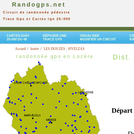
Randogps.net
Circuit de randonnée pédestre
Trace Gps et Cartes Ign 25:000
CARTES IGN®
DÉPOSER UNE
VISUALISER
CR
25:000 DU 48
TRACE GPS
MODIFIER UN CIRCUIT
R
Accueil
lozère
LES DOUZES - HYELZAS
Dist. 
randonnée gps en Lozère
Départ
De