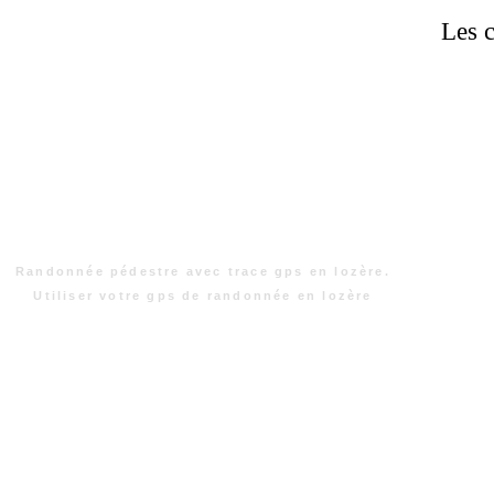
Les c
Randonnée pédestre avec trace gps en lozère.
Utiliser votre gps de randonnée en lozère