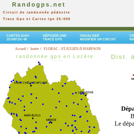
Randogps.net
Circuit de randonnée pédestre
Trace Gps et Cartes Ign 25:000
CARTES IGN®
DÉPOSER UNE
VISUALISER
CR
25:000 DU 48
TRACE GPS
MODIFIER UN CIRCUIT
R
Accueil
lozère
FLORAC - ST-JULIEN-D HARPAON
Dist. 
randonnée gps en Lozère
Dépa
B
Le dépar